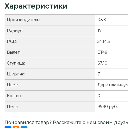
Характеристики
Производитель:
K&K
Радиус:
17
PCD:
5*114.3
Вылет:
ET49
Ступица:
67.10
Ширина:
7
Цвет:
Дарк платину
Кол-во:
0
Цена:
9990 руб.
Понравился товар? Расскажите о нем своим друзь