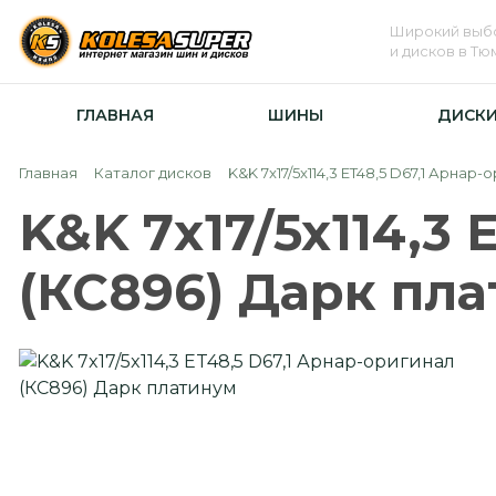
Широкий выб
и дисков в Т
ГЛАВНАЯ
ШИНЫ
ДИСК
Главная
Каталог дисков
K&K 7x17/5x114,3 ET48,5 D67,1 Арнар
K&K 7x17/5x114,3 
(КС896) Дарк пл