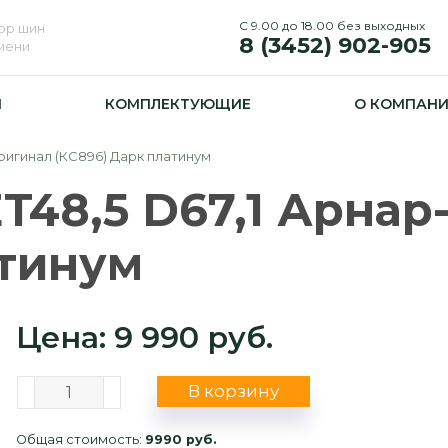
С 9.00 до 18.00 без выходных
ор шин
8 (3452) 902-905
юмени
И
КОМПЛЕКТУЮЩИЕ
О КОМПАН
-оригинал (КС896) Дарк платинум
ET48,5 D67,1 Арна
атинум
Цена: 9 990 руб.
В корзину
Общая стоимость:
9990 руб.