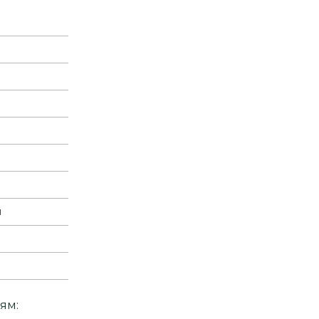
м
ям: