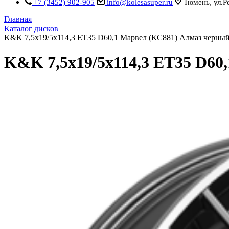
+7 (3452) 902-905
info@kolesasuper.ru
Тюмень, ул.Р
Главная
Каталог дисков
K&K 7,5x19/5x114,3 ET35 D60,1 Марвел (КС881) Алмаз черны
K&K 7,5x19/5x114,3 ET35 D60