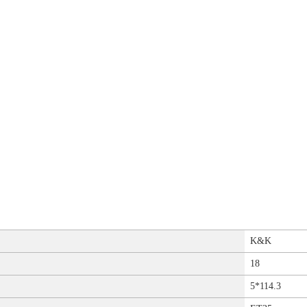
K&K
18
5*114.3