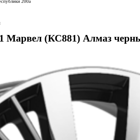
еспублики 200а
й
,1 Марвел (КС881) Алмаз черн