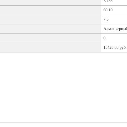
ET35
60.10
7.5
Алмаз черны
0
15428.88 руб.