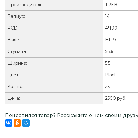
Производитель:
TREBL
Радиус:
14
PCD:
4*100
Вылет:
ET49
Ступица:
56,6
Ширина:
5.5
Цвет:
Black
Кол-во:
25
Цена:
2500 руб.
Понравился товар? Расскажите о нем своим друзь