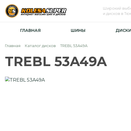
Широкий выб
и дисков в Т
ГЛАВНАЯ
ШИНЫ
ДИСК
Главная
Каталог дисков
TREBL 53A49A
TREBL 53A49A