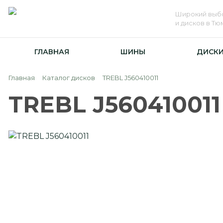
Широкий выб
и дисков в Т
ГЛАВНАЯ
ШИНЫ
ДИСК
Главная
Каталог дисков
TREBL J560410011
TREBL J560410011