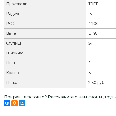
Производитель:
TREBL
Радиус:
15
PCD:
4*100
Вылет:
ET48
Ступица:
54,1
Ширина:
6
Цвет:
S
Кол-во:
8
Цена:
2150 руб.
Понравился товар? Расскажите о нем своим друзь