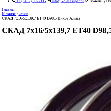
+7 (3452) 902-905
info@kolesasuper.ru
Тюмень, ул.Р
Главная
Каталог дисков
СКАД 7x16/5x139,7 ET40 D98,5 Вихрь Алмаз
СКАД 7x16/5x139,7 ET40 D98,