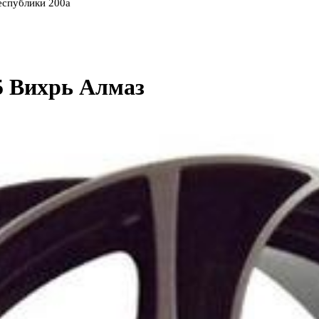
еспублики 200а
5 Вихрь Алмаз