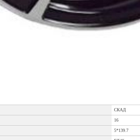
СКАД
16
5*139.7