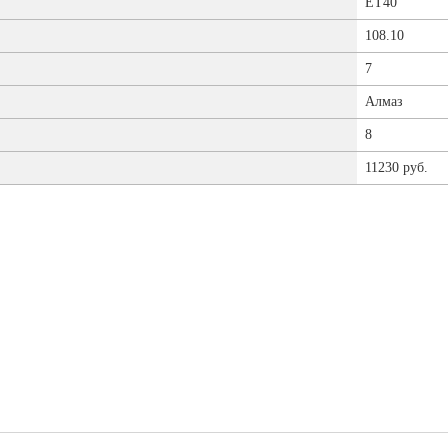
ET40
108.10
7
Алмаз
8
11230 руб.