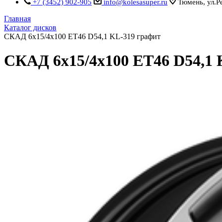
+7 (3452) 902-905
info@kolesasuper.ru
Тюмень, ул.Р
Главная
Каталог дисков
СКАД 6x15/4x100 ET46 D54,1 KL-319 графит
СКАД 6x15/4x100 ET46 D54,1 