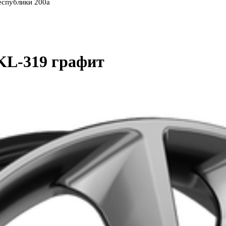
еспублики 200а
KL-319 графит