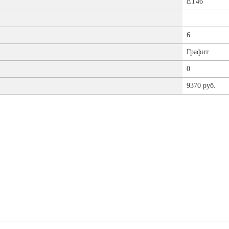
ET46
6
Графит
0
9370 руб.