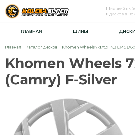
Широкий выб
и дисков в Т
ГЛАВНАЯ
ШИНЫ
ДИСК
Главная
Каталог дисков
Khomen Wheels 7x17/5x114,3 ET45 D60,
Khomen Wheels 7x
(Camry) F-Silver