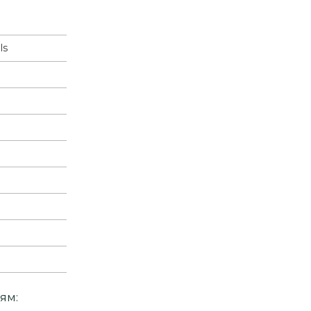
ls
ям: