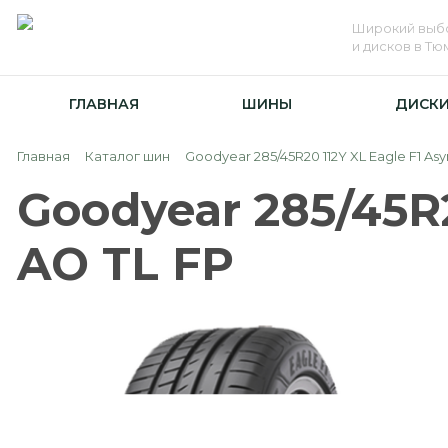
Широкий выб
и дисков в Т
ГЛАВНАЯ
ШИНЫ
ДИСК
Главная
Каталог шин
Goodyear 285/45R20 112Y XL Eagle F1 As
Goodyear 285/45R2
AO TL FP