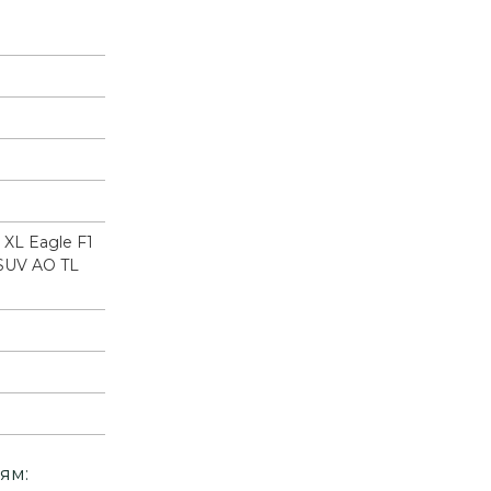
 XL Eagle F1
SUV AO TL
ям: